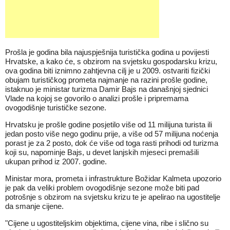
Prošla je godina bila najuspješnija turistička godina u povijesti
Hrvatske, a kako će, s obzirom na svjetsku gospodarsku krizu,
ova godina biti iznimno zahtjevna cilj je u 2009. ostvariti fizički
obujam turističkog prometa najmanje na razini prošle godine,
istaknuo je ministar turizma Damir Bajs na današnjoj sjednici
Vlade na kojoj se govorilo o analizi prošle i pripremama
ovogodišnje turističke sezone.
Hrvatsku je prošle godine posjetilo više od 11 milijuna turista ili
jedan posto više nego godinu prije, a više od 57 milijuna noćenja
porast je za 2 posto, dok će više od toga rasti prihodi od turizma
koji su, napominje Bajs, u devet lanjskih mjeseci premašili
ukupan prihod iz 2007. godine.
Ministar mora, prometa i infrastrukture Božidar Kalmeta upozorio
je pak da veliki problem ovogodišnje sezone može biti pad
potrošnje s obzirom na svjetsku krizu te je apelirao na ugostitelje
da smanje cijene.
"Cijene u ugostiteljskim objektima, cijene vina, ribe i slično su