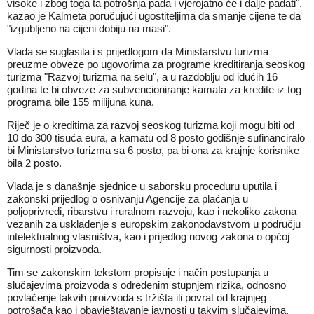
visoke i zbog toga ta potrošnja pada i vjerojatno će i dalje padati",
kazao je Kalmeta poručujući ugostiteljima da smanje cijene te da
"izgubljeno na cijeni dobiju na masi".
Vlada se suglasila i s prijedlogom da Ministarstvu turizma
preuzme obveze po ugovorima za programe kreditiranja seoskog
turizma "Razvoj turizma na selu", a u razdoblju od idućih 16
godina te bi obveze za subvencioniranje kamata za kredite iz tog
programa bile 155 milijuna kuna.
Riječ je o kreditima za razvoj seoskog turizma koji mogu biti od
10 do 300 tisuća eura, a kamatu od 8 posto godišnje sufinanciralo
bi Ministarstvo turizma sa 6 posto, pa bi ona za krajnje korisnike
bila 2 posto.
Vlada je s današnje sjednice u saborsku proceduru uputila i
zakonski prijedlog o osnivanju Agencije za plaćanja u
poljoprivredi, ribarstvu i ruralnom razvoju, kao i nekoliko zakona
vezanih za usklađenje s europskim zakonodavstvom u području
intelektualnog vlasništva, kao i prijedlog novog zakona o općoj
sigurnosti proizvoda.
Tim se zakonskim tekstom propisuje i način postupanja u
slučajevima proizvoda s određenim stupnjem rizika, odnosno
povlačenje takvih proizvoda s tržišta ili povrat od krajnjeg
potrošača kao i obavještavanje javnosti u takvim slučajevima.