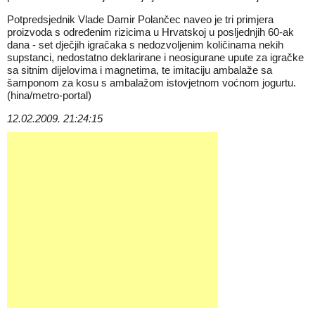
Potpredsjednik Vlade Damir Polančec naveo je tri primjera
proizvoda s određenim rizicima u Hrvatskoj u posljednjih 60-ak
dana - set dječjih igračaka s nedozvoljenim količinama nekih
supstanci, nedostatno deklarirane i neosigurane upute za igračke
sa sitnim dijelovima i magnetima, te imitaciju ambalaže sa
šamponom za kosu s ambalažom istovjetnom voćnom jogurtu.
(hina/metro-portal)
12.02.2009. 21:24:15