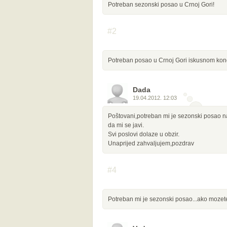
Potreban sezonski posao u Crnoj Gori!
#2
Potreban posao u Crnoj Gori iskusnom kon
Dada
19.04.2012. 12:03
Poštovani,potreban mi je sezonski posao na
da mi se javi.
Svi poslovi dolaze u obzir.
Unaprijed zahvaljujem,pozdrav
#4
Potreban mi je sezonski posao...ako mozet