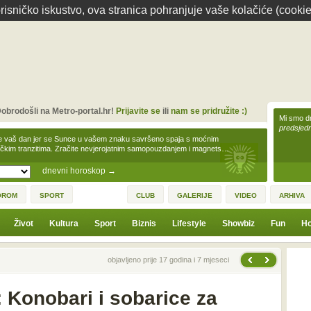
isničko iskustvo, ova stranica pohranjuje vaše kolačiće (cookie
obrodošli na Metro-portal.hr!
Prijavite se
ili
nam se pridružite :)
Mi smo dr
predsjedn
e vaš dan jer se Sunce u vašem znaku savršeno spaja s moćnim
čkim tranzitima. Zračite nevjerojatnim samopouzdanjem i magnets…
dnevni horoskop
→
OROM
SPORT
CLUB
GALERIJE
VIDEO
ARHIVA
Život
Kultura
Sport
Biznis
Lifestyle
Showbiz
Fun
Ho
Sljedeća vijest
Prethodna vijest
objavljeno prije 17 godina i 7 mjeseci
 Konobari i sobarice za