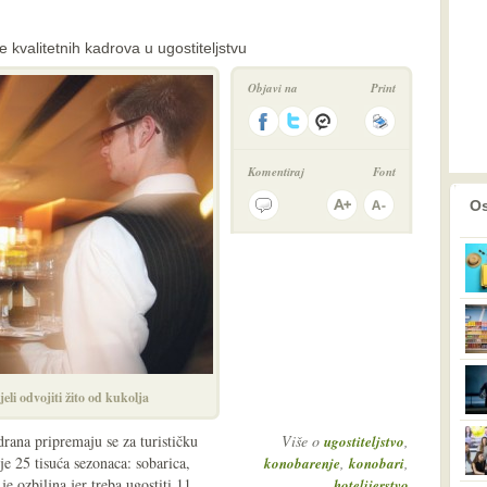
kvalitetnih kadrova u ugostiteljstvu
Objavi na
Print
Komentiraj
Font
prethodno
2
Os
pjeli odvojiti žito od kukolja
adrana pripremaju se za turističku
Više o
,
ugostiteljstvo
je 25 tisuća sezonaca: sobarica,
,
,
konobarenje
konobari
e ozbiljna jer treba ugostiti 11
hotelijerstvo