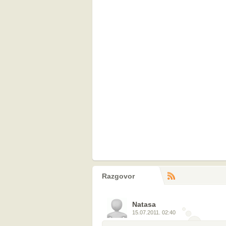
Razgovor
RS
komentara
Natasa
15.07.2011. 02:40