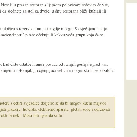
Uđete li u prazan restoran s ljepšom polovicom redovito će vas,
da sjednete za stol za dvoje, u dnu restorana bliže kuhinji ili
vu pločicu s rezervacijom, ali nigdje ničega. S osjećajem manje
‘racionalnosti’ pitate očekuju li kakvu veću grupu koja će se
, kad čiste ostatke hrane i posuđa od ranijih gostiju ispred vas,
omijeniti i stolnjak procjenjujući veličine i boje, što bi se kazalo u
elu s četiri zvjezdice dosjetio se da bi njegov kućni majstor
jati prozore, hotelske električne aparate, gletati sobe i održavati
ekli bi neki. Mora biti ipak da se to