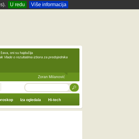
s).
U redu
Više informacija
žava, oni su hajdučija
ik Vlade o rezultatima izbora za predsjednika
Zoran Milanović
TRAŽI
roskop
Iza ogledala
Hi-tech