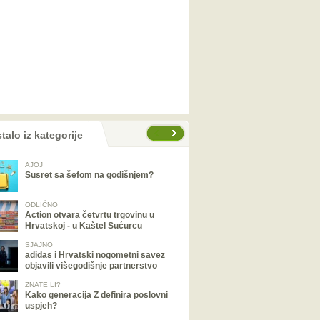
talo iz kategorije
AJOJ
Susret sa šefom na godišnjem?
ODLIČNO
Action otvara četvrtu trgovinu u
Hrvatskoj - u Kaštel Sućurcu
SJAJNO
adidas i Hrvatski nogometni savez
objavili višegodišnje partnerstvo
ZNATE LI?
Kako generacija Z definira poslovni
uspjeh?