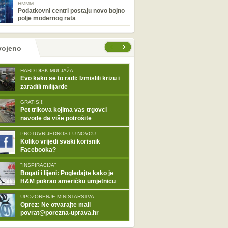
HMMM...
Podatkovni centri postaju novo bojno
polje modernog rata
tranice
vojeno
HARD DISK MULJAŽA
Evo kako se to radi: Izmislili krizu i
zaradili milijarde
GRATIS!!!
Pet trikova kojima vas trgovci
navode da više potrošite
PROTUVRIJEDNOST U NOVCU
Koliko vrijedi svaki korisnik
Facebooka?
"INSPIRACIJA"
Bogati i lijeni: Pogledajte kako je
H&M pokrao američku umjetnicu
UPOZORENJE MINISTARSTVA
Oprez: Ne otvarajte mail
povrat@porezna-uprava.hr