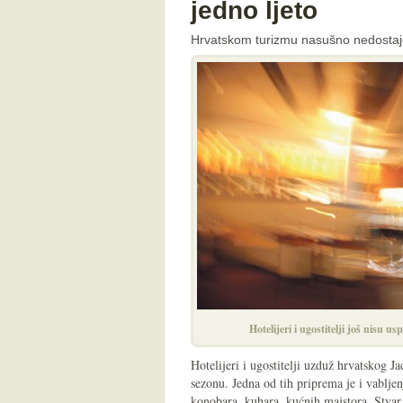
jedno ljeto
Hrvatskom turizmu nasušno nedostaje 
Hotelijeri i ugostitelji još nisu us
Hotelijeri i ugostitelji uzduž hrvatskog J
sezonu. Jedna od tih priprema je i vabljen
konobara, kuhara, kućnih majstora. Stvar j