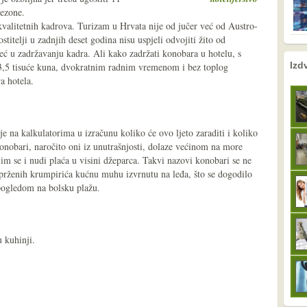
sezone.
valitetnih kadrova. Turizam u Hrvata nije od jučer već od Austro-
titelji u zadnjih deset godina nisu uspjeli odvojiti žito od
ć u zadržavanju kadra. Ali kako zadržati konobara u hotelu, s
nema prethodne s
sljedeće
Izd
o 3,5 tisuće kuna, dvokratnim radnim vremenom i bez toplog
a hotela.
ije na kalkulatorima u izračunu koliko će ovo ljeto zaraditi i koliko
konobari, naročito oni iz unutrašnjosti, dolaze većinom na more
 im se i nudi plaća u visini džeparca. Takvi nazovi konobari se ne
 prženih krumpirića kućnu muhu izvrnutu na leđa, što se dogodilo
pogledom na bolsku plažu.
 kuhinji.