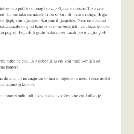
ek se ono potiče od onog tko zapošljava konobare. Tako ćete
od tkanine iako ste naručili ribu sa žara ili meso s ražnja. Briga
pod ljepljivim utjecajem škarpine ili janjetine. Neće on dodatno
pak zatražite onaj od tkanine kako ne biste jeli i celulozu, konobar
in pogled. Popusti li gostu teško može tražiti povišicu jer gosti
iše nitko ne čudi. A najčudniji su oni koji traže osmijeh od
vena kamera.
 do uha, ali ne znaju što to ima u miješanom mesu i neće uslišati
 dalmatinskoj konobi.
a tome zaraditi, ali takav poslodavac često ne zna koliko je