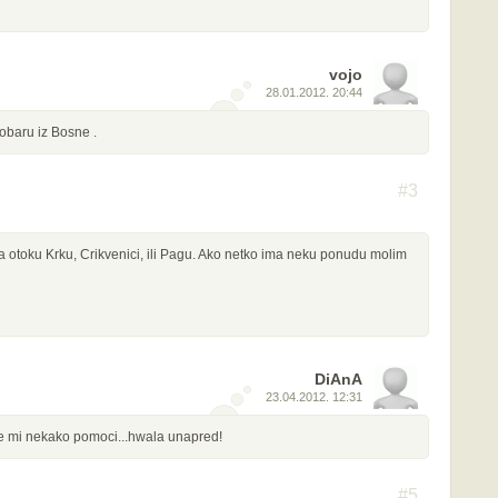
vojo
28.01.2012. 20:44
obaru iz Bosne .
#3
 otoku Krku, Crikvenici, ili Pagu. Ako netko ima neku ponudu molim
DiAnA
23.04.2012. 12:31
e mi nekako pomoci...hwala unapred!
#5