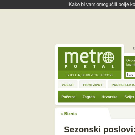
Kako bi vam omogućili bolje kor
D
Ovo j
kozmi
SUBOTA, 08.08.2026.
00:33:58
VIJESTI
PRAVI ŽIVOT
POD REFLEKT
Početna
Zagreb
Hrvatska
Svijet
« Biznis
Sezonski poslovi: