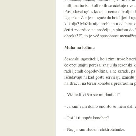
milijuna turista koliko ih se očekuje ove 
Poslodavci uglas kukaju: nema dovoljno k
Ugarske. Zar je moguće da hotelijeri i ugos
kukolja? Možda nije problem u odabiru ve
četiri zvjezdice na pročelju, s plaćom d
obroka? E, to je već sposobnost menadžer
Muha na leđima
Sezonski ugostitelji, koji zimi troše bater
će opet utajiti poreza, znaju da sezonski 
radi ljetnih dogodovština, a ne zarade, pa
iščuđavaju ni kad gostu serviraju između
na Braču, na terasi konobe s prekrasnim 
- Vidite li vi što ste mi donijeli?
- Ja sam vam donio ono što su meni dali u
- Jesi li ti uopće konobar?
- Ne, ja sam student elektrotehnike.