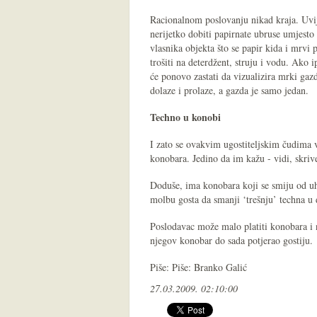
Racionalnom poslovanju nikad kraja. Uvij
nerijetko dobiti papirnate ubruse umjesto 
vlasnika objekta što se papir kida i mrvi 
trošiti na deterdžent, struju i vodu. Ako i
će ponovo zastati da vizualizira mrki gazd
dolaze i prolaze, a gazda je samo jedan.
Techno u konobi
I zato se ovakvim ugostiteljskim čudima v
konobara. Jedino da im kažu - vidi, skri
Doduše, ima konobara koji se smiju od uha
molbu gosta da smanji ‘trešnju’ techna u
Poslodavac može malo platiti konobara i n
njegov konobar do sada potjerao gostiju.
Piše: Piše: Branko Galić
27.03.2009. 02:10:00