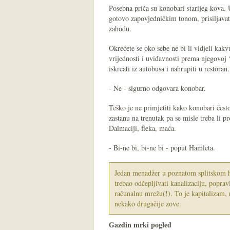
Posebna priča su konobari starijeg kova. 
gotovo zapovjedničkim tonom, prisiljavati 
zahodu.
Okrećete se oko sebe ne bi li vidjeli kak
vrijednosti i uviđavnosti prema njegovoj 
iskrcati iz autobusa i nahrupiti u restoran.
- Ne - sigurno odgovara konobar.
Teško je ne primjetiti kako konobari često
zastanu na trenutak pa se misle treba li pr
Dalmaciji, fleka, maća.
- Bi-ne bi, bi-ne bi - poput Hamleta.
Jedan menadžer u poznatom splitskom hot
trebao odčepljivati kanalizaciju, popravl
računalnu mrežu(!). To je kapitalizam, r
nekako drugačije zove.
Gazdin mrki pogled