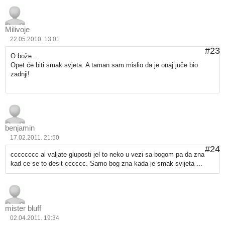
Milivoje
22.05.2010. 13:01
#23
O bože...
Opet će biti smak svjeta. A taman sam mislio da je onaj juče bio
zadnji!
benjamin
17.02.2011. 21:50
#24
cccccccc al valjate gluposti jel to neko u vezi sa bogom pa da zna
kad ce se to desit cccccc. Samo bog zna kada je smak svijeta ...
mister bluff
02.04.2011. 19:34