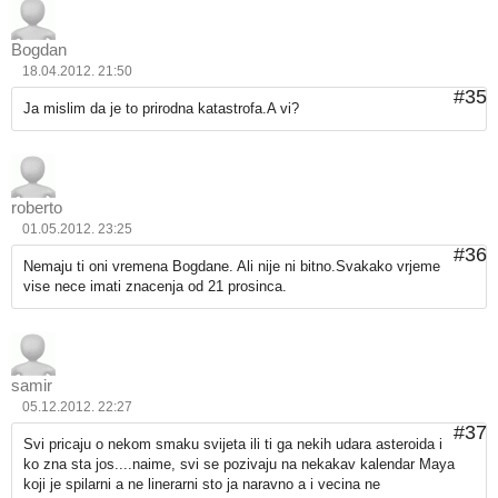
Bogdan
18.04.2012. 21:50
#35
Ja mislim da je to prirodna katastrofa.A vi?
roberto
01.05.2012. 23:25
#36
Nemaju ti oni vremena Bogdane. Ali nije ni bitno.Svakako vrjeme
vise nece imati znacenja od 21 prosinca.
samir
05.12.2012. 22:27
#37
Svi pricaju o nekom smaku svijeta ili ti ga nekih udara asteroida i
ko zna sta jos....naime, svi se pozivaju na nekakav kalendar Maya
koji je spilarni a ne linerarni sto ja naravno a i vecina ne