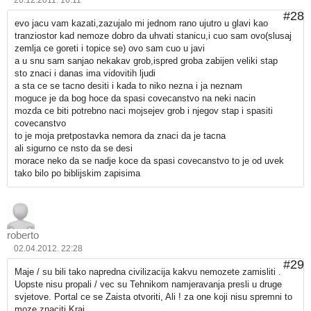
26.12.2011. 16:11
#28
evo jacu vam kazati,zazujalo mi jednom rano ujutro u glavi kao
tranziostor kad nemoze dobro da uhvati stanicu,i cuo sam ovo(slusaj
zemlja ce goreti i topice se) ovo sam cuo u javi
a u snu sam sanjao nekakav grob,ispred groba zabijen veliki stap
sto znaci i danas ima vidovitih ljudi
a sta ce se tacno desiti i kada to niko nezna i ja neznam
moguce je da bog hoce da spasi covecanstvo na neki nacin
mozda ce biti potrebno naci mojsejev grob i njegov stap i spasiti
covecanstvo
to je moja pretpostavka nemora da znaci da je tacna
ali sigurno ce nsto da se desi
morace neko da se nadje koce da spasi covecanstvo to je od uvek
tako bilo po biblijskim zapisima
roberto
02.04.2012. 22:28
#29
Maje / su bili tako napredna civilizacija kakvu nemozete zamisliti .
Uopste nisu propali / vec su Tehnikom namjeravanja presli u druge
svjetove. Portal ce se Zaista otvoriti, Ali ! za one koji nisu spremni to
moze znaciti Kraj.