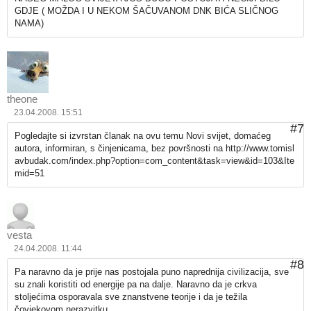
GDJE ( MOŽDA I U NEKOM ŠAČUVANOM DNK BIĆA SLIČNOG
NAMA)
theone
23.04.2008. 15:51
#7
Pogledajte si izvrstan članak na ovu temu Novi svijet, domaćeg
autora, informiran, s činjenicama, bez površnosti na
http://www.tomisl
avbudak.com/index.php?option=com_content&task=view&id=103&Ite
mid=51
vesta
24.04.2008. 11:44
#8
Pa naravno da je prije nas postojala puno naprednija civilizacija, sve
su znali koristiti od energije pa na dalje. Naravno da je crkva
stoljećima osporavala sve znanstvene teorije i da je težila
čovjekovom nerazvitku.