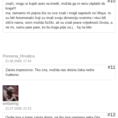
#10
znači, mogu si kupiti auto na kredit, možda ga ni neću otplatiti do
kraja!!!
ma, nemamo mi pojma što su sve znali i mogli napraviti ovi Maye. to
su biti fenomenalci koji su imali svoju dimenziju svemira i nisu bili
slični nama, osim možda fizički, ali su znali prave vrijednosti života, a
ne mi, samo pare pare, ko bu koga prije za j... fuj na bilo
Ponosna_Hrvatica
21.06.2008. 17:43
#11
Zaista impresivno. Tko zna, možda nas doista čeka nešto
čudesno.
webartng
21.07.2008. 21:23
#12
Ovdje ima o tome zaista dosta, pa tko ima vremena neka čita: