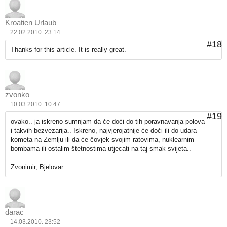
Kroatien Urlaub
22.02.2010. 23:14
#18
Thanks for this article. It is really great.
zvonko
10.03.2010. 10:47
#19
ovako.. ja iskreno sumnjam da će doći do tih poravnavanja polova
i takvih bezvezarija.. Iskreno, najvjerojatnije će doći ili do udara
kometa na Zemlju ili da će čovjek svojim ratovima, nuklearnim
bombama ili ostalim štetnostima utjecati na taj smak svijeta..
Zvonimir, Bjelovar
darac
14.03.2010. 23:52