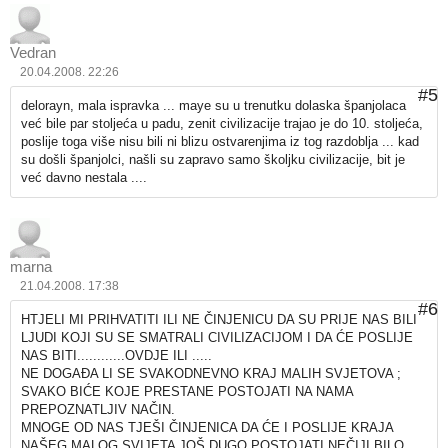
Vedran
20.04.2008. 22:26
#5
delorayn, mala ispravka ... maye su u trenutku dolaska španjolaca
već bile par stoljeća u padu, zenit civilizacije trajao je do 10. stoljeća,
poslije toga više nisu bili ni blizu ostvarenjima iz tog razdoblja ... kad
su došli španjolci, našli su zapravo samo školjku civilizacije, bit je
već davno nestala ....
marna
21.04.2008. 17:38
#6
HTJELI MI PRIHVATITI ILI NE ČINJENICU DA SU PRIJE NAS BILI
LJUDI KOJI SU SE SMATRALI CIVILIZACIJOM I DA ĆE POSLIJE
NAS BITI............OVDJE ILI .....
NE DOGAĐA LI SE SVAKODNEVNO KRAJ MALIH SVJETOVA ;
SVAKO BIĆE KOJE PRESTANE POSTOJATI NA NAMA
PREPOZNATLJIV NAČIN.
MNOGE OD NAS TJEŠI ČINJENICA DA ĆE I POSLIJE KRAJA
NAŠEG MALOG SVIJETA JOŠ DUGO POSTOJATI NEČIJI BILO