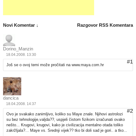
Novi Komentar ↓
Razgovor
RSS Komentara
Dorino_Manzin
18.04.2008. 13:30
#1
Još se o ovoj temi može pročitati na
www.maya.com.hr
dancica
18.04.2008. 14:37
#2
Ovo je svakako zanimljivo, koliko su Maye znale. Njihovi astrolozi
su bez tehnologije,valjda??, uspjeli čistom fizikom izračunati ovako
nešto... Krugovi, krugovi, kako je civilizacija mentalno otada toliko
zakržljala?... Maye vs. Srednji vijek?? tko bi doli sad je gori.. a tko...