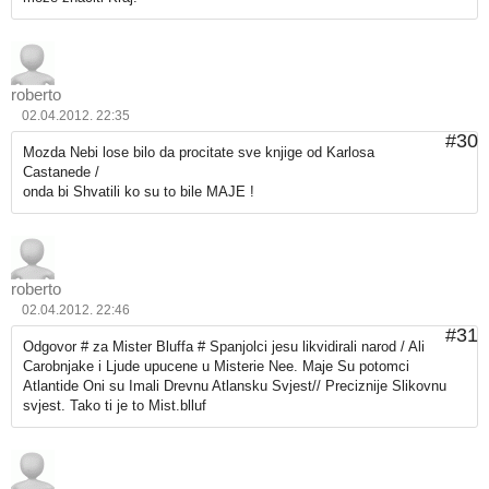
roberto
02.04.2012. 22:35
#30
Mozda Nebi lose bilo da procitate sve knjige od Karlosa
Castanede /
onda bi Shvatili ko su to bile MAJE !
roberto
02.04.2012. 22:46
#31
Odgovor # za Mister Bluffa # Spanjolci jesu likvidirali narod / Ali
Carobnjake i Ljude upucene u Misterie Nee. Maje Su potomci
Atlantide Oni su Imali Drevnu Atlansku Svjest// Preciznije Slikovnu
svjest. Tako ti je to Mist.blluf