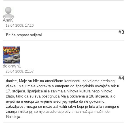
AnaK
18.04.2008. 17:10
#3
Bit će propast svijeta!
delorayn1
20.04.2008. 21:57
#4
danice, Maje su bile na američkom kontinentu za vrijeme srednjeg
vijeka i nisu imale kontakta s europom do španjolskih osvajača tek u
17. stoljeću. španjolce nije zanimala njihova kultura nego njihovo
zlato, tako da su sva postignuća Maja otkrivena u 19. stoljeću. a o
uvjetima u europi za vrijeme srednjeg vijeka da ne govorimo,
zakržljalost mozga se može zahvaliti crkvi koja je bila alfa i omega u
znanju i nitko joj se nije usudio usprotiviti na značajan način do
Galleleja.