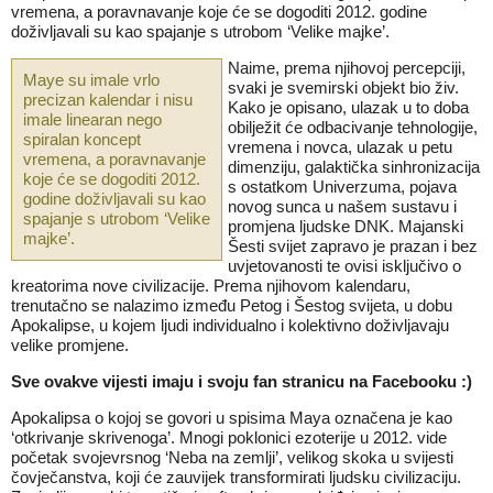
vremena, a poravnavanje koje će se dogoditi 2012. godine
doživljavali su kao spajanje s utrobom ‘Velike majke’.
Naime, prema njihovoj percepciji,
Maye su imale vrlo
svaki je svemirski objekt bio živ.
precizan kalendar i nisu
Kako je opisano, ulazak u to doba
imale linearan nego
obilježit će odbacivanje tehnologije,
spiralan koncept
vremena i novca, ulazak u petu
vremena, a poravnavanje
dimenziju, galaktička sinhronizacija
koje će se dogoditi 2012.
s ostatkom Univerzuma, pojava
godine doživljavali su kao
novog sunca u našem sustavu i
spajanje s utrobom ‘Velike
promjena ljudske DNK. Majanski
majke’.
Šesti svijet zapravo je prazan i bez
uvjetovanosti te ovisi isključivo o
kreatorima nove civilizacije. Prema njihovom kalendaru,
trenutačno se nalazimo između Petog i Šestog svijeta, u dobu
Apokalipse, u kojem ljudi individualno i kolektivno doživljavaju
velike promjene.
Sve ovakve vijesti imaju i svoju fan stranicu na Facebooku :)
Apokalipsa o kojoj se govori u spisima Maya označena je kao
‘otkrivanje skrivenoga’. Mnogi poklonici ezoterije u 2012. vide
početak svojevrsnog ‘Neba na zemlji’, velikog skoka u svijesti
čovječanstva, koji će zauvijek transformirati ljudsku civilizaciju.