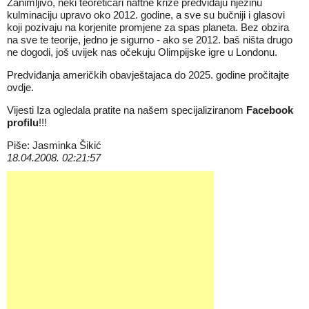
Zanimljivo, neki teoretičari naftne krize predviđaju njezinu
kulminaciju upravo oko 2012. godine, a sve su bučniji i glasovi
koji pozivaju na korjenite promjene za spas planeta. Bez obzira
na sve te teorije, jedno je sigurno - ako se 2012. baš ništa drugo
ne dogodi, još uvijek nas očekuju Olimpijske igre u Londonu.
Predviđanja američkih obavještajaca do 2025. godine pročitajte
ovdje.
Vijesti Iza ogledala pratite na našem specijaliziranom
Facebook
profilu
!!!
Piše: Jasminka Šikić
18.04.2008. 02:21:57