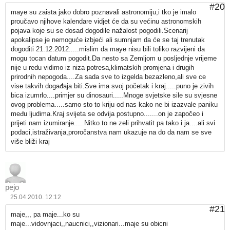
#20
maye su zaista jako dobro poznavali astronomiju,i tko je imalo
proučavo njihove kalendare vidjet će da su većinu astronomskih
pojava koje su se dosad dogodile nažalost pogodili.Scenarij
apokalipse je nemoguće izbjeći ali sumnjam da će se taj trenutak
dogoditi 21.12.2012.....mislim da maye nisu bili toliko razvijeni da
mogu tocan datum pogodit.Da nesto sa Zemljom u posljednje vrijeme
nije u redu vidimo iz niza potresa,klimatskih promjena i drugih
prirodnih nepogoda....Za sada sve to izgelda bezazleno,ali sve ce
vise takvih događaja biti.Sve ima svoj početak i kraj.....puno je zivih
bica izumrlo....primjer su dinosauri.....Mnoge svjetske sile su svjesne
ovog problema.....samo sto to kriju od nas kako ne bi izazvale paniku
među ljudima.Kraj svijeta se odvija postupno.......on je započeo i
prijeti nam izumiranje.....Nitko to ne zeli prihvatit pa tako i ja....ali svi
podaci,istraživanja,proročanstva nam ukazuje na do da nam se sve
više bliži kraj
pejo
25.04.2010. 12:12
#21
maje,,, pa maje...ko su
maje...vidovnjaci,,naucnici,,vizionari...maje su obicni