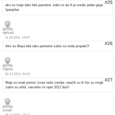
#25
ako su maje tako bile pametne ,kako to da ih je sredio jedan glupi
španjolac
rijekad
11.05.2011. 19:07
#26
Ako su Maye bile tako pametne zašto su onda propale?!
Vijesti
02.12.2011. 02:01
#27
Maje su imali pomoć izvan naše zemlje, naučili su ih što su mogli
zatim su otišli, navodno će opet 2012 doći!
zoran