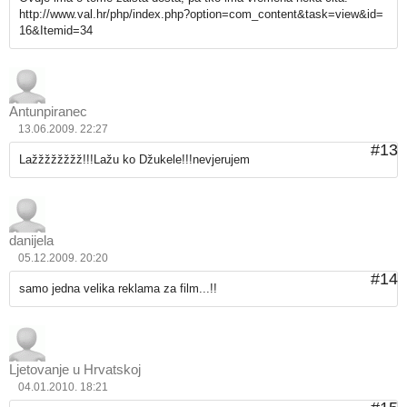
http://www.val.hr/php/index.php?option=com_content&task=view&id=
16&Itemid=34
Antunpiranec
13.06.2009. 22:27
#13
Lažžžžžžžž!!!Lažu ko Džukele!!!nevjerujem
danijela
05.12.2009. 20:20
#14
samo jedna velika reklama za film...!!
Ljetovanje u Hrvatskoj
04.01.2010. 18:21