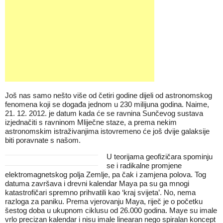
Još nas samo nešto više od četiri godine dijeli od astronomskog
fenomena koji se događa jednom u 230 milijuna godina. Naime,
21. 12. 2012. je datum kada će se ravnina Sunčevog sustava
izjednačiti s ravninom Mliječne staze, a prema nekim
astronomskim istraživanjima istovremeno će još dvije galaksije
biti poravnate s našom.
U teorijama geofizičara spominju
se i radikalne promjene
elektromagnetskog polja Zemlje, pa čak i zamjena polova. Tog
datuma završava i drevni kalendar Maya pa su ga mnogi
katastrofičari spremno prihvatili kao ‘kraj svijeta’. No, nema
razloga za paniku. Prema vjerovanju Maya, riječ je o početku
šestog doba u ukupnom ciklusu od 26.000 godina. Maye su imale
vrlo precizan kalendar i nisu imale linearan nego spiralan koncept