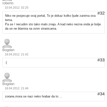
roberto
10.04.2012. 02:25
#32
Niko ne posjecuje ovaj portal, To je dokaz kolko ljude zanima ova
tema.
Pa se / necudim sto tako malo znaju. A kad neko nezna onda je bolje
da se ne blamira na ovim stranicama.
Bogdan
18.04.2012. 21:42
#33
:(
Bogdan
18.04.2012. 21:46
#34
zorane,mora se naci neko hrabar da to ...