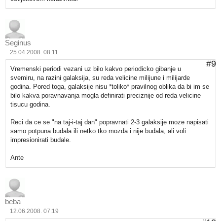
Seginus
25.04.2008. 08:11
#9
Vremenski periodi vezani uz bilo kakvo periodicko gibanje u
svemiru, na razini galaksija, su reda velicine milijune i milijarde
godina. Pored toga, galaksije nisu *toliko* pravilnog oblika da bi im se
bilo kakva poravnavanja mogla definirati preciznije od reda velicine
tisucu godina.
Reci da ce se "na taj-i-taj dan" popravnati 2-3 galaksije moze napisati
samo potpuna budala ili netko tko mozda i nije budala, ali voli
impresionirati budale.
Ante
beba
12.06.2008. 07:19