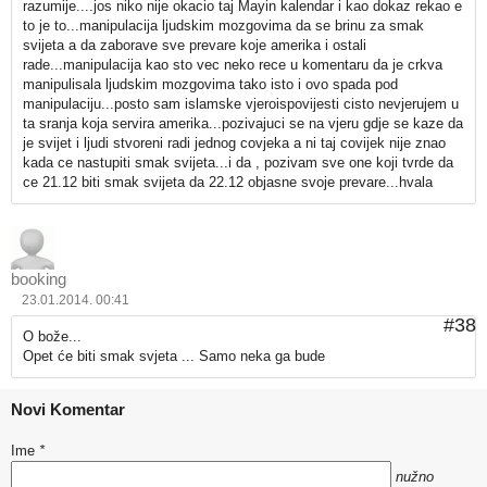
razumije....jos niko nije okacio taj Mayin kalendar i kao dokaz rekao e
to je to...manipulacija ljudskim mozgovima da se brinu za smak
svijeta a da zaborave sve prevare koje amerika i ostali
rade...manipulacija kao sto vec neko rece u komentaru da je crkva
manipulisala ljudskim mozgovima tako isto i ovo spada pod
manipulaciju...posto sam islamske vjeroispovijesti cisto nevjerujem u
ta sranja koja servira amerika...pozivajuci se na vjeru gdje se kaze da
je svijet i ljudi stvoreni radi jednog covjeka a ni taj covijek nije znao
kada ce nastupiti smak svijeta...i da , pozivam sve one koji tvrde da
ce 21.12 biti smak svijeta da 22.12 objasne svoje prevare...hvala
booking
23.01.2014. 00:41
#38
O bože...
Opet će biti smak svjeta ... Samo neka ga bude
Novi Komentar
Ime
*
nužno