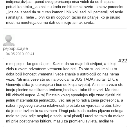
indijanci,divljaci..pored svog proricanja nisu videli da ce ih spanci
potuci ko stoku,,,a znali su kada ce biti smak sveta ..kakav paradoks
,,jos ce ispasti da su tutan kamon i bik koji sedi bili pametniji od tesle
i anstajna.. hehe ...prvi ko mi odgovori tacno na pitanje; ko je srusio
most na neretvi,ja cu mu dati definiciju ;smak sveta...
pejoupucajse
04.05.2010. 00:41
#22
e moj pejo...ko god da jesi. Kazes da su maje bili divljaci, a ti koji
zivis u ovom odvratnom vremenu kao nisi. To sto su oni imali u to
doba bolji koncept vremena i vece znanje o astrologiji od nas nema
veze. Niti ima veze sto su na plocicama JOS TADA nacrtali LHC u
Genevi(u slika je u presjeku i tice se kraja svijeta). A niti ima veze sto
imaju plocice sa slikama tenkova,brodova i tako tih stvari. Ma nisu
bili vidoviti uopce. A taj Einstein kojeg spominjes nije znao rijesiti niti
jednu matematicku jednadzbu, vec mu je to radila zena profesorica, a
nakon njegovog zakona relativnosti prestalo se vjerovati u eter, tako
da je on stavljen tu sa svrhom. Drugi puta kada budes pljuvao nekoga
malo se ipak prije raspitaj-a sada uzmi pistolj i uradi se tako da makar
mi prije postignemo kriticnu masu za promjenu svijeta. molim te